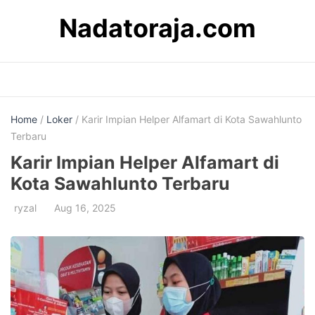
Skip
Nadatoraja.com
to
content
Home
/
Loker
/ Karir Impian Helper Alfamart di Kota Sawahlunto
Terbaru
Karir Impian Helper Alfamart di
Kota Sawahlunto Terbaru
ryzal
Aug 16, 2025