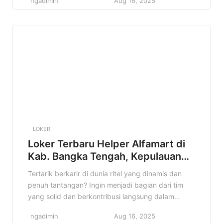
ngadimin
Aug 16, 2025
Indonesia, lagi buka kesempatan buat kamu yang
bersemangat dan siap kerja keras. Jangan sampai
ketinggalan! Di artikel ini, kita bakal bahas tuntas
semua detail tentang […]
LOKER
Loker Terbaru Helper Alfamart di
Kab. Bangka Tengah, Kepulauan
Bangka Belitung Terbaru Tahun
Tertarik berkarir di dunia ritel yang dinamis dan
2025
penuh tantangan? Ingin menjadi bagian dari tim
yang solid dan berkontribusi langsung dalam
operasional toko? Jika iya, informasi lowongan
ngadimin
Aug 16, 2025
Helper Alfamart di Kab. Bangka Tengah, Kepulauan