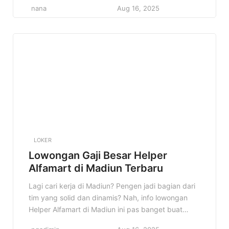
nana
Aug 16, 2025
kupas tuntas semua detail tentang lowongan ini.
Mulai dari profil perusahaan, kualifikasi yang
dibutuhkan, sampai cara melamarnya. Jadi, simak
terus sampai habis ya! […]
LOKER
Lowongan Gaji Besar Helper
Alfamart di Madiun Terbaru
Lagi cari kerja di Madiun? Pengen jadi bagian dari
tim yang solid dan dinamis? Nah, info lowongan
Helper Alfamart di Madiun ini pas banget buat
kamu! Alfamart, minimarket terkemuka di