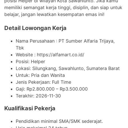
posisi Helper di wilayah Kota Sawahlunto. Jika kamu
memiliki semangat kerja tinggi, disiplin, dan siap untuk
belajar, jangan lewatkan kesempatan emas ini!
Detail Lowongan Kerja
Nama Perusahaan :
PT Sumber Alfaria Trijaya,
Tbk
Website :
https://alfamart.co.id/
Posisi: Helper
Lokasi: Silungkang, Sawahlunto, Sumatera Barat
Untuk: Pria dan Wanita
Jenis Pekerjaan:
Full Time
Gaji: Rp
2.800.000
– Rp
3.500.000
Terakhir:
2026-11-30
Kualifikasi Pekerja
Pendidikan minimal SMA/SMK sederajat.
Usia maksimal 24 tahun.