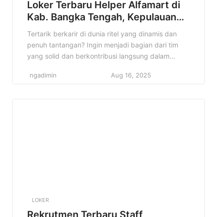
Loker Terbaru Helper Alfamart di
Kab. Bangka Tengah, Kepulauan
Bangka Belitung Terbaru Tahun
Tertarik berkarir di dunia ritel yang dinamis dan
2025
penuh tantangan? Ingin menjadi bagian dari tim
yang solid dan berkontribusi langsung dalam
operasional toko? Jika iya, informasi lowongan
ngadimin
Aug 16, 2025
Helper Alfamart di Kab. Bangka Tengah, Kepulauan
Bangka Belitung ini sangat cocok untuk kamu!
Alfamart, jaringan minimarket terkemuka di
Indonesia, membuka kesempatan bagi talenta
muda untuk bergabung sebagai […]
LOKER
Rekrutmen Terbaru Staff