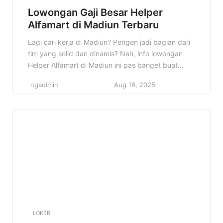
Lowongan Gaji Besar Helper
Alfamart di Madiun Terbaru
Lagi cari kerja di Madiun? Pengen jadi bagian dari
tim yang solid dan dinamis? Nah, info lowongan
Helper Alfamart di Madiun ini pas banget buat
kamu! Alfamart, minimarket terkemuka di
ngadimin
Aug 16, 2025
Indonesia, lagi buka kesempatan buat kamu yang
bersemangat dan siap kerja keras. Jangan sampai
ketinggalan! Di artikel ini, kita bakal bahas tuntas
semua detail tentang […]
LOKER