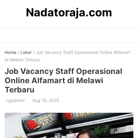
Skip
Nadatoraja.com
to
content
Home
/
Loker
/ Job Vacancy Staff Operasional Online Alfamart
di Melawi Terbaru
Job Vacancy Staff Operasional
Online Alfamart di Melawi
Terbaru
ngadimin
Aug 16, 2025