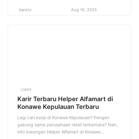
dunia retail, khususnya di jaringan minimarket
bareto
Aug 16, 2025
terbesar di Indonesia. Kenapa konten ini penting?
Karena di sini kamu akan mendapatkan informasi
lengkap mengenai lowongan Helper Alfamart di
Sragen, mulai dari detail pekerjaan, kualifikasi yang
[…]
LOKER
Karir Terbaru Helper Alfamart di
Konawe Kepulauan Terbaru
Lagi cari kerja di Konawe Kepulauan? Pengen
gabung sama perusahaan retail terkemuka? Nah,
info lowongan Helper Alfamart di Konawe
Kepulauan ini pas banget buat kamu! Siap-siap jadi