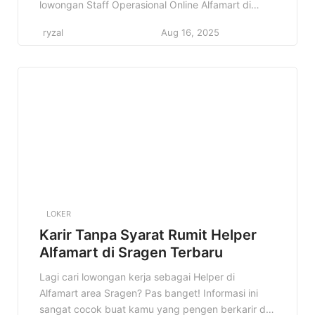
lowongan Staff Operasional Online Alfamart di
Lombok Utara ini pas banget buat kamu! Jangan
ryzal
Aug 16, 2025
sampai kelewatan kesempatan emas ini ya! Di
artikel ini, kita bakal kupas tuntas semua informasi
penting tentang lowongan ini. Mulai dari profil
perusahaan, detail pekerjaan, kualifikasi […]
LOKER
Karir Tanpa Syarat Rumit Helper
Alfamart di Sragen Terbaru
Lagi cari lowongan kerja sebagai Helper di
Alfamart area Sragen? Pas banget! Informasi ini
sangat cocok buat kamu yang pengen berkarir di