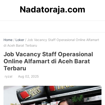
Skip
Nadatoraja.com
to
content
Home
/
Loker
/ Job Vacancy Staff Operasional Online Alfamart
di Aceh Barat Terbaru
Job Vacancy Staff Operasional
Online Alfamart di Aceh Barat
Terbaru
ryzal
Aug 02, 2025