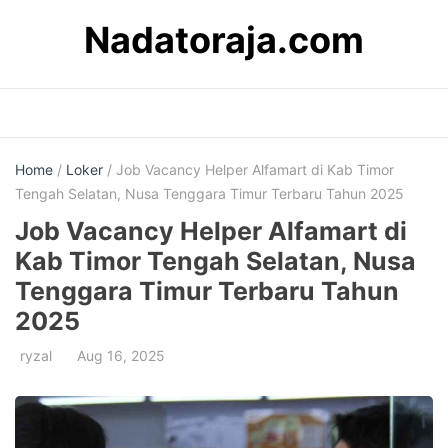
Skip
Nadatoraja.com
to
content
Home
/
Loker
/ Job Vacancy Helper Alfamart di Kab Timor
Tengah Selatan, Nusa Tenggara Timur Terbaru Tahun 2025
Job Vacancy Helper Alfamart di
Kab Timor Tengah Selatan, Nusa
Tenggara Timur Terbaru Tahun
2025
ryzal
Aug 16, 2025