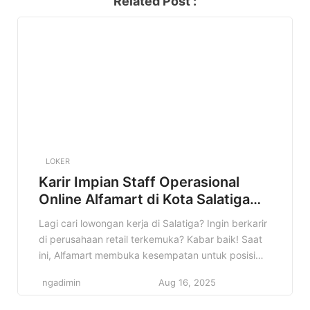
Related Post :
LOKER
Karir Impian Staff Operasional
Online Alfamart di Kota Salatiga
Terbaru
Lagi cari lowongan kerja di Salatiga? Ingin berkarir
di perusahaan retail terkemuka? Kabar baik! Saat
ini, Alfamart membuka kesempatan untuk posisi
Staff Operasional Online di Kota Salatiga. Informasi
ngadimin
Aug 16, 2025
ini sangat cocok buat kamu yang sedang mencari
pekerjaan dan ingin mengembangkan diri di dunia