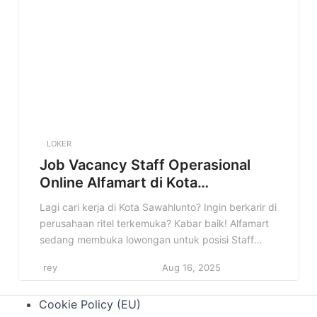
kualifikasi kamu. Nah, di artikel ini, kamu akan
menemukan […]
LOKER
Job Vacancy Staff Operasional
Online Alfamart di Kota
Sawahlunto Terbaru
Lagi cari kerja di Kota Sawahlunto? Ingin berkarir di
perusahaan ritel terkemuka? Kabar baik! Alfamart
sedang membuka lowongan untuk posisi Staff
Operasional Online di Kota Sawahlunto. Informasi
rey
Aug 16, 2025
ini sangat cocok buat kamu yang sedang mencari
peluang kerja yang menjanjikan. Jangan lewatkan
Cookie Policy (EU)
kesempatan emas ini! Artikel ini akan memberikan