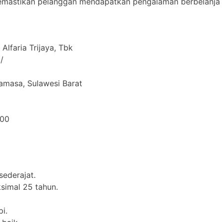
memastikan pelanggan mendapatkan pengalaman berbelanj
Alfaria Trijaya, Tbk
/
masa, Sulawesi Barat
000
ederajat.
simal 25 tahun.
i.