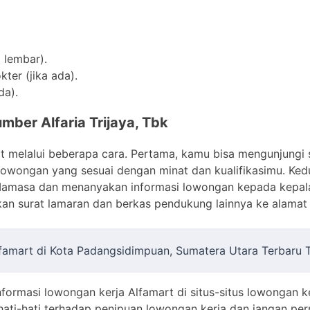
 lembar).
ter (jika ada).
da).
mber Alfaria Trijaya, Tbk
t melalui beberapa cara. Pertama, kamu bisa mengunjungi s
owongan yang sesuai dengan minat dan kualifikasimu. Ked
 Mamasa dan menanyakan informasi lowongan kepada kepal
an surat lamaran dan berkas pendukung lainnya ke alamat 
lfamart di Kota Padangsidimpuan, Sumatera Utara Terbaru
informasi lowongan kerja Alfamart di situs-situs lowongan k
rhati-hati terhadap penipuan lowongan kerja dan jangan p