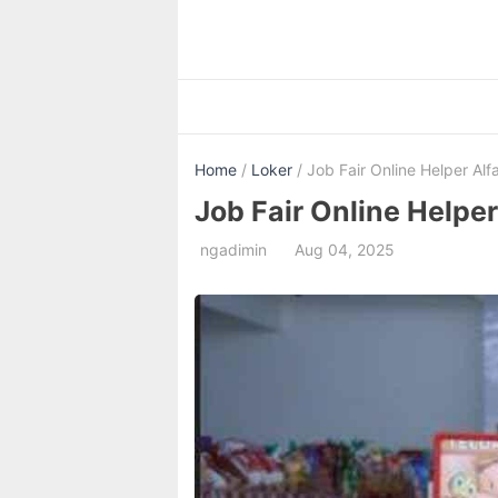
Skip
to
content
Home
/
Loker
/ Job Fair Online Helper Al
Job Fair Online Helpe
ngadimin
Aug 04, 2025