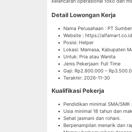
kelancaran operasional toko dan 
Detail Lowongan Kerja
Nama Perusahaan :
PT Sumber 
Website :
https://alfamart.co.id
Posisi: Helper
Lokasi: Mamasa, Kabupaten Ma
Untuk: Pria atau Wanita
Jenis Pekerjaan:
Full Time
Gaji: Rp
2.800.000
– Rp
3.500.
Terakhir:
2026-11-30
Kualifikasi Pekerja
Pendidikan minimal SMA/SMK s
Usia minimal 18 tahun dan mak
Sehat jasmani dan rohani.
Berpenampilan menarik dan rap