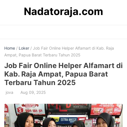
Skip
Nadatoraja.com
to
content
Home
/
Loker
/ Job Fair Online Helper Alfamart di Kab. Raja
Ampat, Papua Barat Terbaru Tahun 2025
Job Fair Online Helper Alfamart di
Kab. Raja Ampat, Papua Barat
Terbaru Tahun 2025
jova
Aug 09, 2025