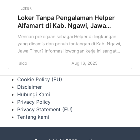
LOKER
Loker Tanpa Pengalaman Helper
Alfamart di Kab. Ngawi, Jawa
Timur Terbaru Tahun 2025
Mencari pekerjaan sebagai Helper di lingkungan
yang dinamis dan penuh tantangan di Kab. Ngawi,
Jawa Timur? Informasi lowongan kerja ini sangat
cocok untuk Anda! Alfamart, jaringan minimarket
aldo
Aug 16, 2025
terkemuka di Indonesia, membuka kesempatan
bagi individu yang energik dan siap bekerja keras
Cookie Policy (EU)
untuk bergabung sebagai Helper. Artikel ini akan
Disclaimer
memberikan informasi lengkap mengenai lowongan
Hubungi Kami
Helper Alfamart di […]
Privacy Policy
Privacy Statement (EU)
Tentang kami