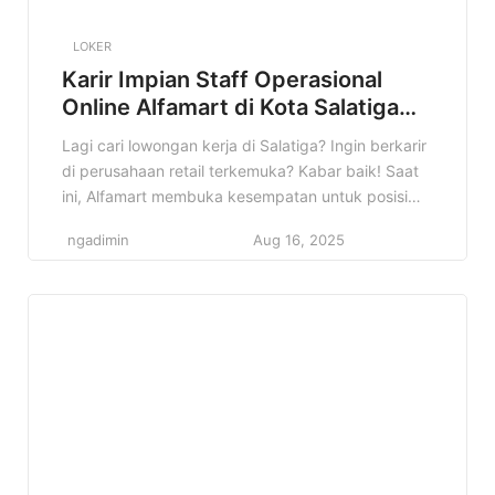
LOKER
Karir Impian Staff Operasional
Online Alfamart di Kota Salatiga
Terbaru
Lagi cari lowongan kerja di Salatiga? Ingin berkarir
di perusahaan retail terkemuka? Kabar baik! Saat
ini, Alfamart membuka kesempatan untuk posisi
Staff Operasional Online di Kota Salatiga. Informasi
ngadimin
Aug 16, 2025
ini sangat cocok buat kamu yang sedang mencari
pekerjaan dan ingin mengembangkan diri di dunia
retail. Lowongan Staff Operasional Online Alfamart
di Salatiga ini bisa jadi langkah […]