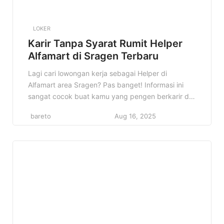
LOKER
Karir Tanpa Syarat Rumit Helper
Alfamart di Sragen Terbaru
Lagi cari lowongan kerja sebagai Helper di
Alfamart area Sragen? Pas banget! Informasi ini
sangat cocok buat kamu yang pengen berkarir di
dunia retail, khususnya di jaringan minimarket
bareto
Aug 16, 2025
terbesar di Indonesia. Kenapa konten ini penting?
Karena di sini kamu akan mendapatkan informasi
lengkap mengenai lowongan Helper Alfamart di
Sragen, mulai dari detail pekerjaan, kualifikasi yang
[…]