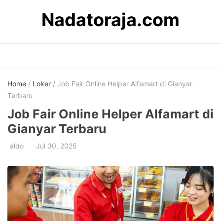
Skip
Nadatoraja.com
to
content
Home
/
Loker
/ Job Fair Online Helper Alfamart di Gianyar
Terbaru
Job Fair Online Helper Alfamart di
Gianyar Terbaru
aldo
Jul 30, 2025