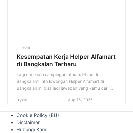
[…]
LOKER
Kesempatan Kerja Helper Alfamart
di Bangkalan Terbaru
Lagi cari kerja sampingan atau full-time di
Bangkalan? Info lowongan Helper Alfamart di
Bangkalan ini bisa jadi jawaban yang kamu cari!
Cocok banget buat kamu yang pengen punya
ryzal
Aug 16, 2025
penghasilan tambahan atau memulai karir di
bidang retail. Kenapa info ini penting? Karena
Cookie Policy (EU)
Alfamart adalah salah satu jaringan minimarket
Disclaimer
terbesar di Indonesia yang terus berkembang.
Hubungi Kami
Dengan menjadi […]