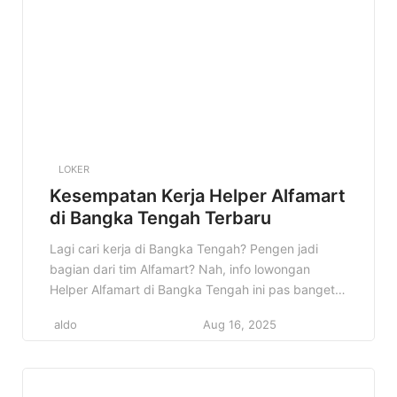
LOKER
Kesempatan Kerja Helper Alfamart
di Bangka Tengah Terbaru
Lagi cari kerja di Bangka Tengah? Pengen jadi
bagian dari tim Alfamart? Nah, info lowongan
Helper Alfamart di Bangka Tengah ini pas banget
buat kamu! Kesempatan emas untuk berkarir di
aldo
Aug 16, 2025
salah satu jaringan minimarket terbesar di
Indonesia. Jangan sampai ketinggalan ya! Di
artikel ini, kita bakal bahas tuntas semua detail
tentang lowongan ini, mulai dari […]