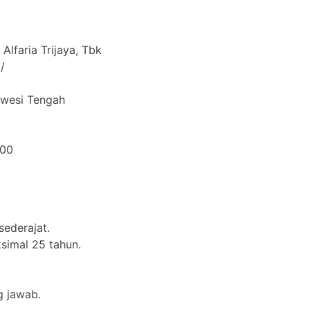
Alfaria Trijaya, Tbk
/
lawesi Tengah
000
ederajat.
simal 25 tahun.
g jawab.