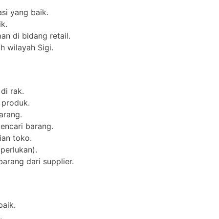
i yang baik.
k.
n di bidang retail.
h wilayah Sigi.
i rak.
 produk.
arang.
ncari barang.
ian toko.
iperlukan).
rang dari supplier.
aik.
.