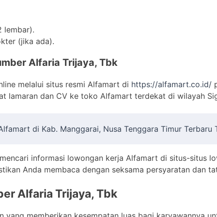
2 lembar).
ter (jika ada).
mber Alfaria Trijaya, Tbk
ine melalui situs resmi Alfamart di
https://alfamart.co.id/
p
t lamaran dan CV ke toko Alfamart terdekat di wilayah Sig
 Alfamart di Kab. Manggarai, Nusa Tenggara Timur Terbaru
 mencari informasi lowongan kerja Alfamart di situs-situs l
 Pastikan Anda membaca dengan seksama persyaratan dan ta
er Alfaria Trijaya, Tbk
an yang memberikan kesempatan luas bagi karyawannya un