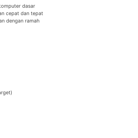
omputer dasar
n cepat dan tepat
an dengan ramah
arget)