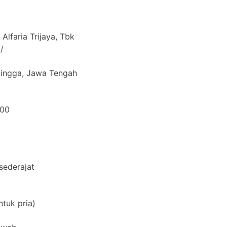
Alfaria Trijaya, Tbk
/
alingga, Jawa Tengah
000
sederajat
ntuk pria)