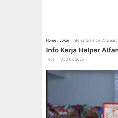
Skip
to
content
Home
/
Loker
/ Info Kerja Helper Alfamart
Info Kerja Helper Alf
jova
Aug 07, 2025