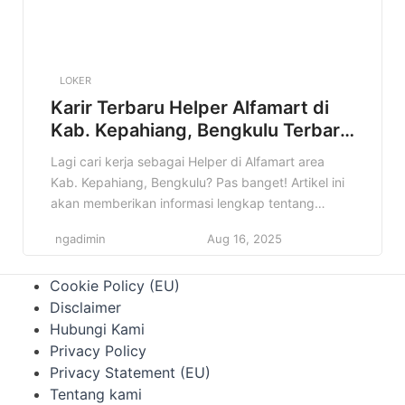
LOKER
Karir Terbaru Helper Alfamart di
Kab. Kepahiang, Bengkulu Terbaru
Tahun 2025
Lagi cari kerja sebagai Helper di Alfamart area
Kab. Kepahiang, Bengkulu? Pas banget! Artikel ini
akan memberikan informasi lengkap tentang
lowongan kerja Helper Alfamart yang mungkin
ngadimin
Aug 16, 2025
sedang kamu cari. Jangan lewatkan kesempatan
emas ini! Informasi lowongan kerja itu penting
Cookie Policy (EU)
banget, apalagi kalau sesuai dengan minat dan
Disclaimer
kualifikasi kamu. Nah, di artikel ini, kamu akan
Hubungi Kami
menemukan […]
Privacy Policy
Privacy Statement (EU)
Tentang kami