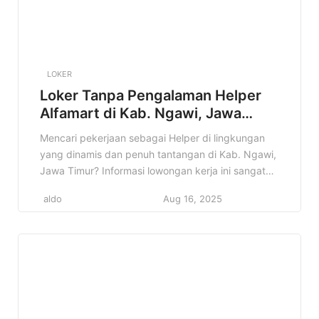
LOKER
Loker Tanpa Pengalaman Helper
Alfamart di Kab. Ngawi, Jawa
Timur Terbaru Tahun 2025
Mencari pekerjaan sebagai Helper di lingkungan
yang dinamis dan penuh tantangan di Kab. Ngawi,
Jawa Timur? Informasi lowongan kerja ini sangat
cocok untuk Anda! Alfamart, jaringan minimarket
aldo
Aug 16, 2025
terkemuka di Indonesia, membuka kesempatan
bagi individu yang energik dan siap bekerja keras
untuk bergabung sebagai Helper. Artikel ini akan
memberikan informasi lengkap mengenai lowongan
Helper Alfamart di […]