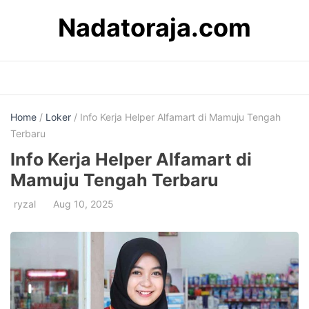
Skip
Nadatoraja.com
to
content
Home
/
Loker
/ Info Kerja Helper Alfamart di Mamuju Tengah
Terbaru
Info Kerja Helper Alfamart di
Mamuju Tengah Terbaru
ryzal
Aug 10, 2025