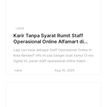
LOKER
Karir Tanpa Syarat Rumit Staff
Operasional Online Alfamart di
Kota Kendari Terbaru
Lagi cari kerja sebagai Staff Operasional Online di
Kota Kendari? Info ini pas banget buat kamu! Di era
digital ini, peran staff operasional online makin
penting, dan Alfamart membuka kesempatan emas
nana
Aug 16, 2025
buat kamu yang berdomisili di Kendari dan
sekitarnya. Kenapa info ini penting? Karena jadi
Staff Operasional Online di Alfamart itu bukan
cuma sekadar kerja, […]