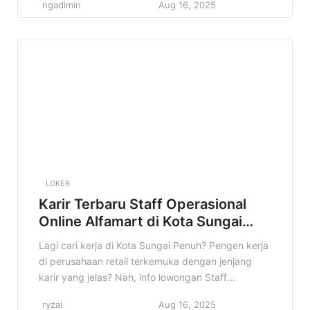
ngadimin
Aug 16, 2025
ini sangat cocok buat kamu yang sedang mencari
pekerjaan dan ingin mengembangkan diri di dunia
retail. Lowongan Staff Operasional Online Alfamart
di Salatiga ini bisa jadi langkah […]
LOKER
Karir Terbaru Staff Operasional
Online Alfamart di Kota Sungai
Penuh Terbaru
Lagi cari kerja di Kota Sungai Penuh? Pengen kerja
di perusahaan retail terkemuka dengan jenjang
karir yang jelas? Nah, info lowongan Staff
Operasional Online Alfamart di Kota Sungai Penuh
ryzal
Aug 16, 2025
ini pas banget buat kamu! Di artikel ini, kita bakal