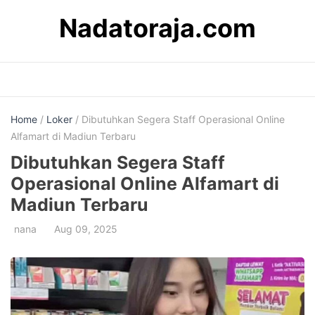
Skip
Nadatoraja.com
to
content
Home
/
Loker
/ Dibutuhkan Segera Staff Operasional Online
Alfamart di Madiun Terbaru
Dibutuhkan Segera Staff
Operasional Online Alfamart di
Madiun Terbaru
nana
Aug 09, 2025