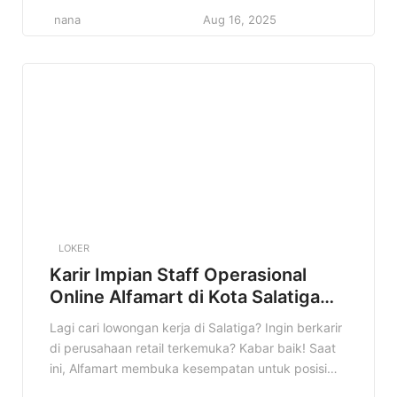
kamu yang pengen berkarir di dunia retail dan
nana
Aug 16, 2025
punya semangat kerja tinggi. Di artikel ini, kita
bakal kupas tuntas semua informasi penting
tentang lowongan Helper Alfamart di Tebing
Tinggi, mulai dari detail pekerjaan, kualifikasi […]
LOKER
Karir Impian Staff Operasional
Online Alfamart di Kota Salatiga
Terbaru
Lagi cari lowongan kerja di Salatiga? Ingin berkarir
di perusahaan retail terkemuka? Kabar baik! Saat
ini, Alfamart membuka kesempatan untuk posisi
Staff Operasional Online di Kota Salatiga. Informasi