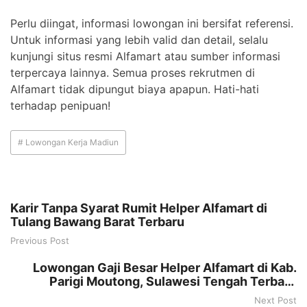
Perlu diingat, informasi lowongan ini bersifat referensi.
Untuk informasi yang lebih valid dan detail, selalu
kunjungi situs resmi Alfamart atau sumber informasi
terpercaya lainnya. Semua proses rekrutmen di
Alfamart tidak dipungut biaya apapun. Hati-hati
terhadap penipuan!
# Lowongan Kerja Madiun
Karir Tanpa Syarat Rumit Helper Alfamart di
Tulang Bawang Barat Terbaru
Previous Post
Lowongan Gaji Besar Helper Alfamart di Kab.
Parigi Moutong, Sulawesi Tengah Terbaru
Tahun 2025
Next Post