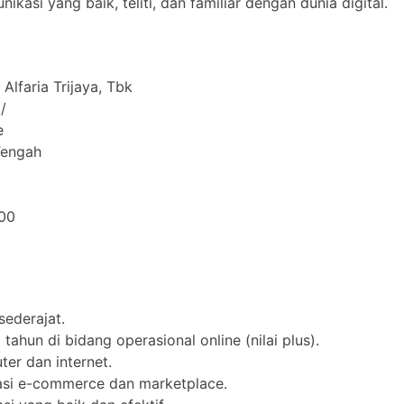
si yang baik, teliti, dan familiar dengan dunia digital.
Alfaria Trijaya, Tbk
/
e
Tengah
00
ederajat.
tahun di bidang operasional online (nilai plus).
r dan internet.
si e-commerce dan marketplace.