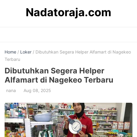
Skip
Nadatoraja.com
to
content
Home
/
Loker
/ Dibutuhkan Segera Helper Alfamart di Nagekeo
Terbaru
Dibutuhkan Segera Helper
Alfamart di Nagekeo Terbaru
nana
Aug 08, 2025