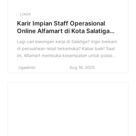
LOKER
Karir Impian Staff Operasional
Online Alfamart di Kota Salatiga
Terbaru
Lagi cari lowongan kerja di Salatiga? Ingin berkarir
di perusahaan retail terkemuka? Kabar baik! Saat
ini, Alfamart membuka kesempatan untuk posisi
Staff Operasional Online di Kota Salatiga. Informasi
ngadimin
Aug 16, 2025
ini sangat cocok buat kamu yang sedang mencari
pekerjaan dan ingin mengembangkan diri di dunia
retail. Lowongan Staff Operasional Online Alfamart
di Salatiga ini bisa jadi langkah […]