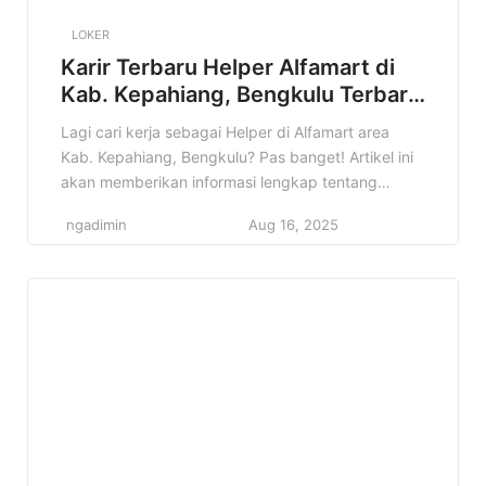
LOKER
Karir Terbaru Helper Alfamart di
Kab. Kepahiang, Bengkulu Terbaru
Tahun 2025
Lagi cari kerja sebagai Helper di Alfamart area
Kab. Kepahiang, Bengkulu? Pas banget! Artikel ini
akan memberikan informasi lengkap tentang
lowongan kerja Helper Alfamart yang mungkin
ngadimin
Aug 16, 2025
sedang kamu cari. Jangan lewatkan kesempatan
emas ini! Informasi lowongan kerja itu penting
banget, apalagi kalau sesuai dengan minat dan
kualifikasi kamu. Nah, di artikel ini, kamu akan
menemukan […]