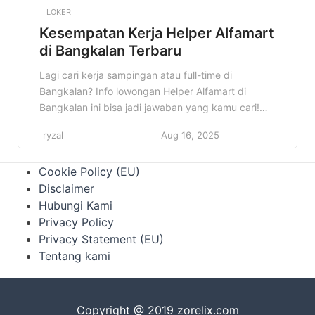
LOKER
Kesempatan Kerja Helper Alfamart
di Bangkalan Terbaru
Lagi cari kerja sampingan atau full-time di
Bangkalan? Info lowongan Helper Alfamart di
Bangkalan ini bisa jadi jawaban yang kamu cari!
Cocok banget buat kamu yang pengen punya
ryzal
Aug 16, 2025
penghasilan tambahan atau memulai karir di
bidang retail. Kenapa info ini penting? Karena
Cookie Policy (EU)
Alfamart adalah salah satu jaringan minimarket
Disclaimer
terbesar di Indonesia yang terus berkembang.
Hubungi Kami
Dengan menjadi […]
Privacy Policy
Privacy Statement (EU)
Tentang kami
Copyright @ 2019 zorelix.com