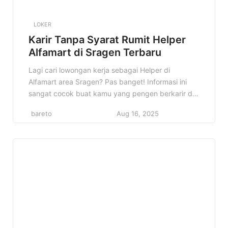
LOKER
Karir Tanpa Syarat Rumit Helper
Alfamart di Sragen Terbaru
Lagi cari lowongan kerja sebagai Helper di
Alfamart area Sragen? Pas banget! Informasi ini
sangat cocok buat kamu yang pengen berkarir di
dunia retail, khususnya di jaringan minimarket
bareto
Aug 16, 2025
terbesar di Indonesia. Kenapa konten ini penting?
Karena di sini kamu akan mendapatkan informasi
lengkap mengenai lowongan Helper Alfamart di
Sragen, mulai dari detail pekerjaan, kualifikasi yang
[…]