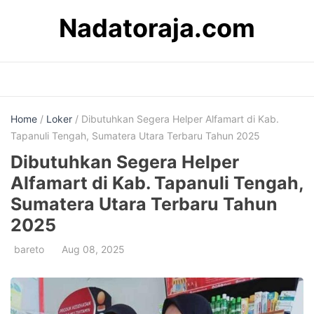
Skip
Nadatoraja.com
to
content
Home
/
Loker
/ Dibutuhkan Segera Helper Alfamart di Kab.
Tapanuli Tengah, Sumatera Utara Terbaru Tahun 2025
Dibutuhkan Segera Helper
Alfamart di Kab. Tapanuli Tengah,
Sumatera Utara Terbaru Tahun
2025
bareto
Aug 08, 2025