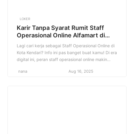
LOKER
Karir Tanpa Syarat Rumit Staff
Operasional Online Alfamart di
Kota Kendari Terbaru
Lagi cari kerja sebagai Staff Operasional Online di
Kota Kendari? Info ini pas banget buat kamu! Di era
digital ini, peran staff operasional online makin
penting, dan Alfamart membuka kesempatan emas
nana
Aug 16, 2025
buat kamu yang berdomisili di Kendari dan
sekitarnya. Kenapa info ini penting? Karena jadi
Staff Operasional Online di Alfamart itu bukan
cuma sekadar kerja, […]