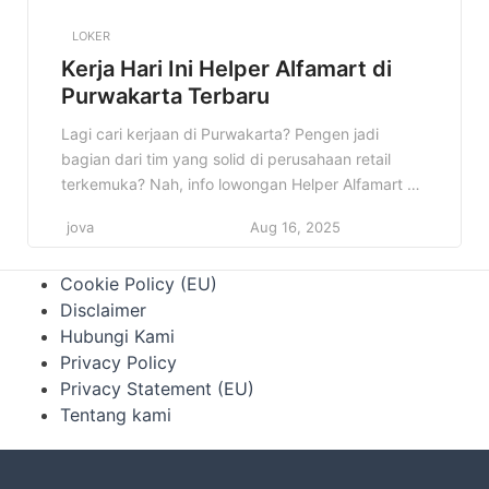
LOKER
Kerja Hari Ini Helper Alfamart di
Purwakarta Terbaru
Lagi cari kerjaan di Purwakarta? Pengen jadi
bagian dari tim yang solid di perusahaan retail
terkemuka? Nah, info lowongan Helper Alfamart di
Purwakarta ini bisa jadi jawaban yang kamu cari!
jova
Aug 16, 2025
Cocok banget buat kamu yang fresh graduate
atau punya pengalaman di bidang logistik dan
Cookie Policy (EU)
pergudangan. Kenapa info ini penting? Karena
Disclaimer
Alfamart adalah perusahaan yang stabil […]
Hubungi Kami
Privacy Policy
Privacy Statement (EU)
Tentang kami