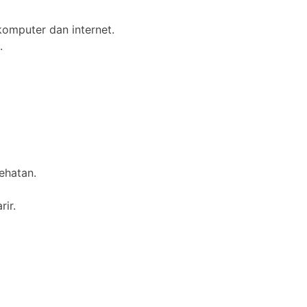
mputer dan internet.
.
ehatan.
ir.