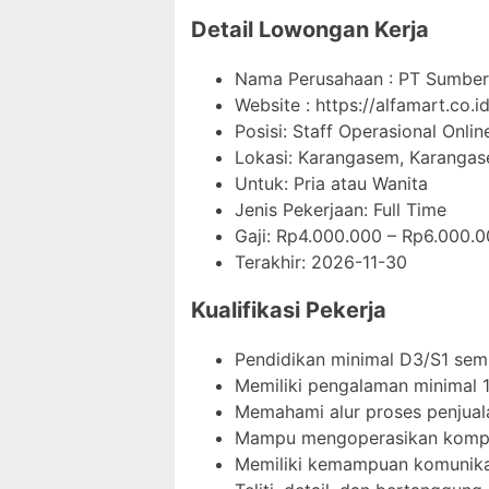
Detail Lowongan Kerja
Nama Perusahaan :
PT Sumber 
Website :
https://alfamart.co.id
Posisi: Staff Operasional Onlin
Lokasi: Karangasem, Karangase
Untuk: Pria atau Wanita
Jenis Pekerjaan:
Full Time
Gaji: Rp
4.000.000
– Rp
6.000.0
Terakhir:
2026-11-30
Kualifikasi Pekerja
Pendidikan minimal D3/S1 semu
Memiliki pengalaman minimal 1
Memahami alur proses penjuala
Mampu mengoperasikan komput
Memiliki kemampuan komunikasi