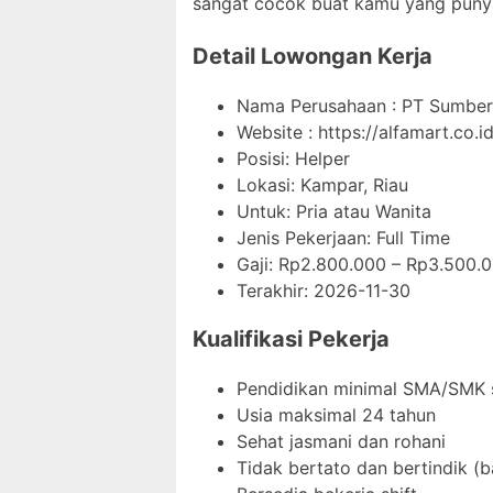
sangat cocok buat kamu yang punya s
Detail Lowongan Kerja
Nama Perusahaan :
PT Sumber 
Website :
https://alfamart.co.id
Posisi: Helper
Lokasi: Kampar, Riau
Untuk: Pria atau Wanita
Jenis Pekerjaan:
Full Time
Gaji: Rp
2.800.000
– Rp
3.500.
Terakhir:
2026-11-30
Kualifikasi Pekerja
Pendidikan minimal SMA/SMK 
Usia maksimal 24 tahun
Sehat jasmani dan rohani
Tidak bertato dan bertindik (b