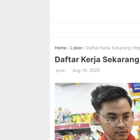
Skip
to
content
Home
/
Loker
/ Daftar Kerja Sekarang Hel
Daftar Kerja Sekarang
jova
Aug 10, 2025