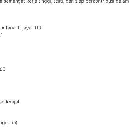
emangat kerja tinggi, teliti, dan siap berkontribusi dalam
Alfaria Trijaya, Tbk
/
000
sederajat
agi pria)