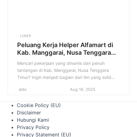
LOKER
Peluang Kerja Helper Alfamart di
Kab. Manggarai, Nusa Tenggara
Timur Terbaru Tahun 2025
Mencari pekerjaan yang dinamis dan penuh
tantangan di Kab. Manggarai, Nusa Tenggara
Timur? Ingin menjadi bagian dari tim yang solid
dan berkontribusi langsung dalam operasional
aldo
Aug 16, 2025
toko? Informasi lowongan Helper Alfamart ini
sangat cocok untuk Anda! Artikel ini akan
Cookie Policy (EU)
membahas secara mendalam mengenai posisi
Disclaimer
Helper di Alfamart Kab. Manggarai, Nusa Tenggara
Hubungi Kami
Timur, mulai dari detail pekerjaan, […]
Privacy Policy
Privacy Statement (EU)