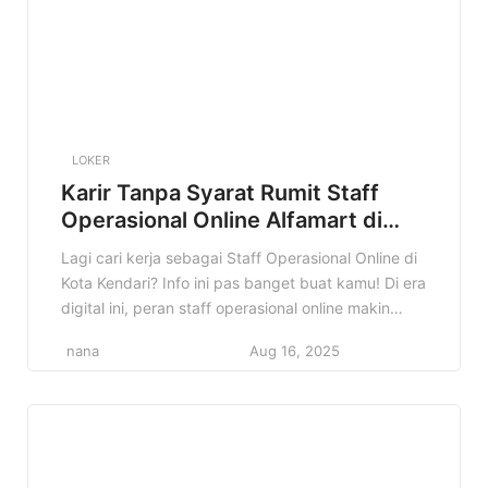
LOKER
Karir Tanpa Syarat Rumit Staff
Operasional Online Alfamart di
Kota Kendari Terbaru
Lagi cari kerja sebagai Staff Operasional Online di
Kota Kendari? Info ini pas banget buat kamu! Di era
digital ini, peran staff operasional online makin
penting, dan Alfamart membuka kesempatan emas
nana
Aug 16, 2025
buat kamu yang berdomisili di Kendari dan
sekitarnya. Kenapa info ini penting? Karena jadi
Staff Operasional Online di Alfamart itu bukan
cuma sekadar kerja, […]