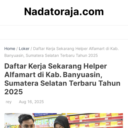
Skip
Nadatoraja.com
to
content
Home
/
Loker
/ Daftar Kerja Sekarang Helper Alfamart di Kab.
Banyuasin, Sumatera Selatan Terbaru Tahun 2025
Daftar Kerja Sekarang Helper
Alfamart di Kab. Banyuasin,
Sumatera Selatan Terbaru Tahun
2025
rey
Aug 16, 2025