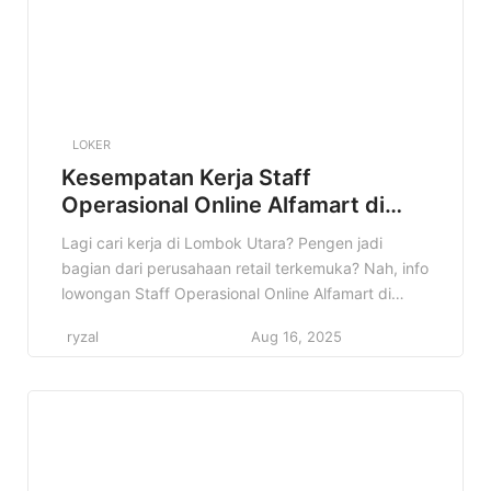
LOKER
Kesempatan Kerja Staff
Operasional Online Alfamart di
Lombok Utara Terbaru
Lagi cari kerja di Lombok Utara? Pengen jadi
bagian dari perusahaan retail terkemuka? Nah, info
lowongan Staff Operasional Online Alfamart di
Lombok Utara ini pas banget buat kamu! Jangan
ryzal
Aug 16, 2025
sampai kelewatan kesempatan emas ini ya! Di
artikel ini, kita bakal kupas tuntas semua informasi
penting tentang lowongan ini. Mulai dari profil
perusahaan, detail pekerjaan, kualifikasi […]