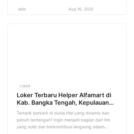
jadi jawaban yang kamu cari! Alfamart, salah satu
aldo
Aug 16, 2025
jaringan minimarket terbesar di Indonesia, lagi
buka kesempatan buat kamu yang bersemangat
dan siap kerja keras. Kenapa info ini penting?
Karena jadi […]
LOKER
Loker Terbaru Helper Alfamart di
Kab. Bangka Tengah, Kepulauan
Bangka Belitung Terbaru Tahun
Tertarik berkarir di dunia ritel yang dinamis dan
2025
penuh tantangan? Ingin menjadi bagian dari tim
yang solid dan berkontribusi langsung dalam
operasional toko? Jika iya, informasi lowongan