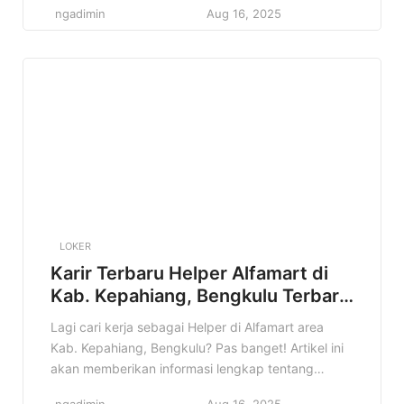
ngadimin
Aug 16, 2025
Helper Alfamart di Kab. Bangka Tengah, Kepulauan
Bangka Belitung ini sangat cocok untuk kamu!
Alfamart, jaringan minimarket terkemuka di
Indonesia, membuka kesempatan bagi talenta
muda untuk bergabung sebagai […]
LOKER
Karir Terbaru Helper Alfamart di
Kab. Kepahiang, Bengkulu Terbaru
Tahun 2025
Lagi cari kerja sebagai Helper di Alfamart area
Kab. Kepahiang, Bengkulu? Pas banget! Artikel ini
akan memberikan informasi lengkap tentang
lowongan kerja Helper Alfamart yang mungkin
ngadimin
Aug 16, 2025