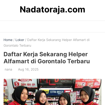
Skip
Nadatoraja.com
to
content
Home
/
Loker
/ Daftar Kerja Sekarang Helper Alfamart di
Gorontalo Terbaru
Daftar Kerja Sekarang Helper
Alfamart di Gorontalo Terbaru
nana
Aug 16, 2025